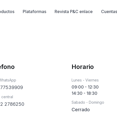
oductos
Plataformas
Revista P&C enlace
Cuentas 
éfono
Horario
 WhatsApp
Lunes - Viernes
09:00 - 12:30
 77539909
14:30 - 18:30
 central
Sabado - Domingo
 2 2786250
Cerrado