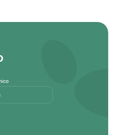
o
nico